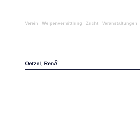
Verein
Welpenvermittlung
Zucht
Veranstaltungen
Oetzel, RenÃ¨