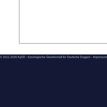
© 2011-2026 KyDD - Kynologische Gesellschaft für Deutsche Doggen -
Impressu