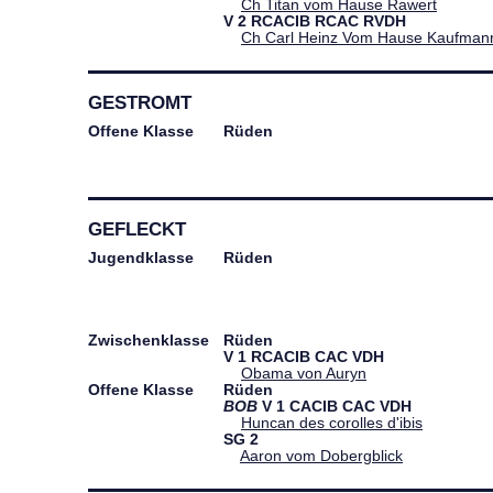
Ch Titan vom Hause Rawert
V
2
RCACIB
RCAC
RVDH
Ch Carl Heinz Vom Hause Kaufman
GESTROMT
Offene Klasse
Rüden
GEFLECKT
Jugendklasse
Rüden
Zwischenklasse
Rüden
V
1
RCACIB
CAC
VDH
Obama von Auryn
Offene Klasse
Rüden
BOB
V
1
CACIB
CAC
VDH
Huncan des corolles d'ibis
SG
2
Aaron vom Dobergblick