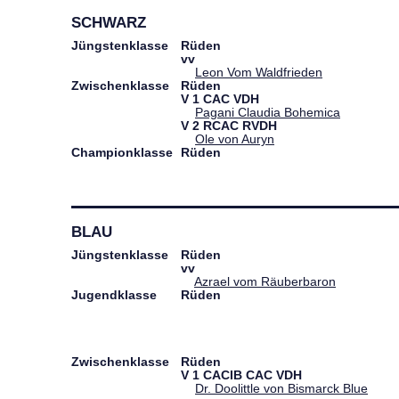
SCHWARZ
Jüngstenklasse
Rüden
vv
Leon Vom Waldfrieden
Zwischenklasse
Rüden
V
1
CAC
VDH
Pagani Claudia Bohemica
V
2
RCAC
RVDH
Ole von Auryn
Championklasse
Rüden
BLAU
Jüngstenklasse
Rüden
vv
Azrael vom Räuberbaron
Jugendklasse
Rüden
Zwischenklasse
Rüden
V
1
CACIB
CAC
VDH
Dr. Doolittle von Bismarck Blue