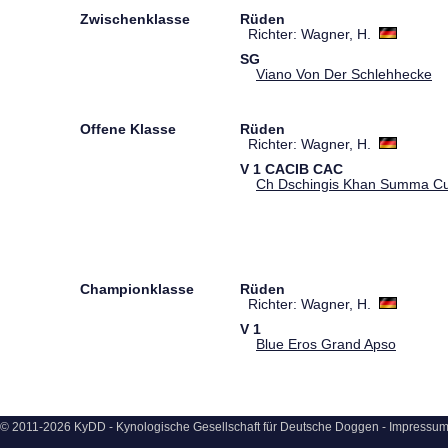
Zwischenklasse
Rüden
Richter: Wagner, H.
SG
Viano Von Der Schlehhecke
Offene Klasse
Rüden
Richter: Wagner, H.
V
1
CACIB
CAC
Ch Dschingis Khan Summa C
Championklasse
Rüden
Richter: Wagner, H.
V
1
Blue Eros Grand Apso
© 2011-2026 KyDD - Kynologische Gesellschaft für Deutsche Doggen -
Impressu