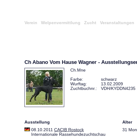
Verein
Welpenvermittlung
Zucht
Veranstaltungen
Ch Abano Vom Hause Wagner - Ausstellungse
Ch.Mne
Farbe:
schwarz
Wurftag:
13.02.2009
Zuchtbuchnr.:
VDH/KYDDN4235
Ausstellung
Alter
08.10.2011
CACIB Rostock
31 Mon
Internationale Rassehundezuchtschau