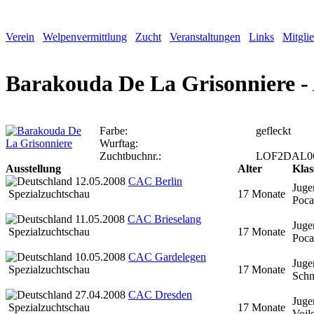
Verein
Welpenvermittlung
Zucht
Veranstaltungen
Links
Mitgli
Barakouda De La Grisonniere - 
Farbe:
gefleckt
Wurftag:
Zuchtbuchnr.:
LOF2DAL0
Ausstellung
Alter
Klas
12.05.2008
CAC Berlin
Juge
Spezialzuchtschau
17 Monate
Poca
11.05.2008
CAC Brieselang
Juge
Spezialzuchtschau
17 Monate
Poca
10.05.2008
CAC Gardelegen
Juge
Spezialzuchtschau
17 Monate
Schm
27.04.2008
CAC Dresden
Juge
Spezialzuchtschau
17 Monate
Voil