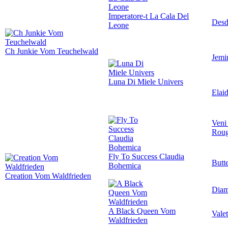
Imperatore-t La Cala Del
Desd
Leone
Ch Junkie Vom Teuchelwald
Jemi
Luna Di Miele Univers
Elai
Veni
Roug
Fly To Success Claudia
Butt
Bohemica
Creation Vom Waldfrieden
Diam
A Black Queen Vom
Vale
Waldfrieden