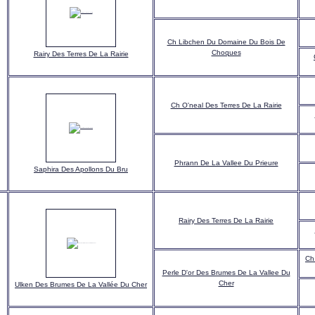
Ch Libchen Du Domaine Du Bois De
Choques
Rairy Des Terres De La Rairie
Ch O'neal Des Terres De La Rairie
Phrann De La Vallee Du Prieure
Saphira Des Apollons Du Bru
Rairy Des Terres De La Rairie
Ch
Perle D'or Des Brumes De La Vallee Du
Cher
Ulken Des Brumes De La Vallée Du Cher