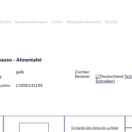
Zucht
Veranstaltungen
Links
Mitgliederbereich
Suche
Basso - Ahnentafel
gelb
Züchter:
g:
Besitzer:
Sch
Schreiber)
uchnr.:
LOI08/141199
Ch Nankin Des Terres De La Rairie