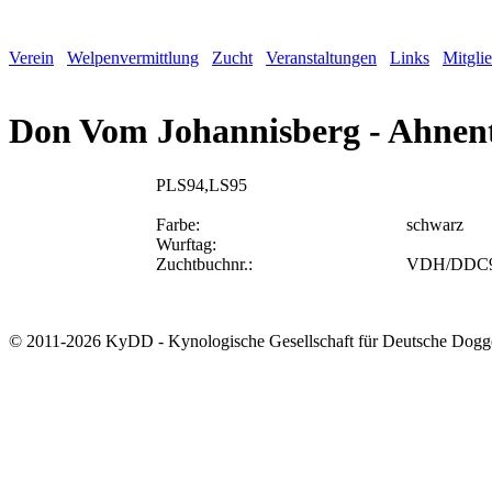
Verein
Welpenvermittlung
Zucht
Veranstaltungen
Links
Mitgli
Don Vom Johannisberg - Ahnent
PLS94,LS95
Farbe:
schwarz
Wurftag:
Zuchtbuchnr.:
VDH/DDC9
© 2011-2026 KyDD - Kynologische Gesellschaft für Deutsche Dogg