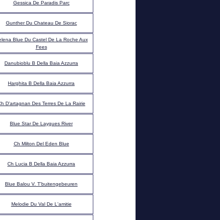
Gessica De Paradis Parc
Gunther Du Chateau De Siorac
lena Blue Du Castel De La Roche Aux
Fees
Danubioblu B Della Baia Azzurra
Harghita B Della Baia Azzurra
h D'artagnan Des Terres De La Rairie
Blue Star De Laygues River
Ch Milton Del Eden Blue
Ch Lucia B Della Baia Azzurra
Blue Balou V. T'buitengebeuren
Melodie Du Val De L'amitie