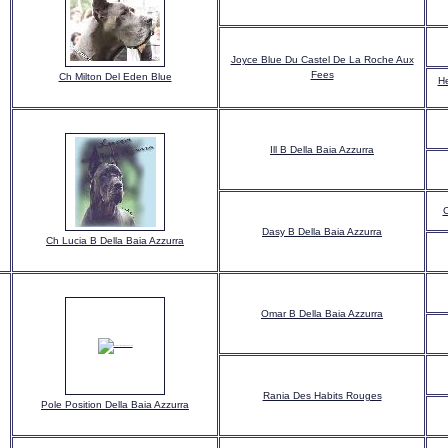
Joyce Blue Du Castel De La Roche Aux
Fees
Ch Milton Del Eden Blue
He
Ill B Della Baia Azzurra
C
Dasy B Della Baia Azzurra
Ch Lucia B Della Baia Azzurra
Omar B Della Baia Azzurra
Rania Des Habits Rouges
Pole Position Della Baia Azzurra