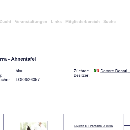
Zucht
Veranstaltungen
Links
Mitgliederbereich
Suche
rra - Ahnentafel
blau
Züchter:
Dottore Donati, 
g:
Besitzer:
uchnr.:
LOI06/26057
Elyston-b Il Paradiso Di Bella