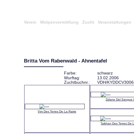
Verein
Welpenvermittlung
Zucht
Veranstaltungen
Britta Vom Rabenwald - Ahnentafel
Farbe:
schwarz
Wurftag:
13.02.2006
Zuchtbuchnr.:
VDH/KYDDCV3006
Zidane Del Sangue 
Vim Des Terres De La Rairie
Taikhan Des Terres De L