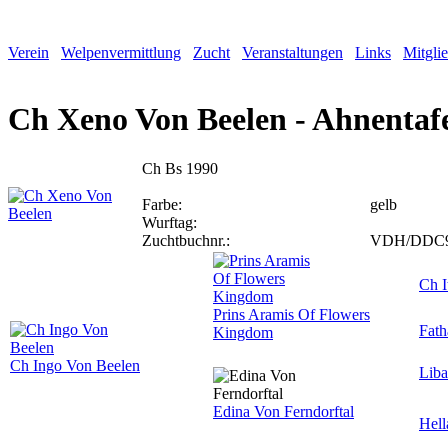
Verein
Welpenvermittlung
Zucht
Veranstaltungen
Links
Mitgli
Ch Xeno Von Beelen - Ahnentaf
Ch Bs 1990
Farbe:
gelb
Wurftag:
Zuchtbuchnr.:
VDH/DDC9
Ch I
Prins Aramis Of Flowers
Fath
Kingdom
Ch Ingo Von Beelen
Liba
Edina Von Ferndorftal
Hel