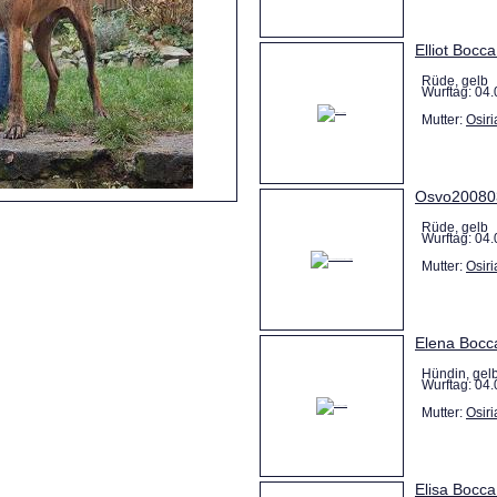
Elliot Bocca
Rüde, gelb
Wurftag: 04.
Mutter:
Osiri
Osvo200803
Rüde, gelb
Wurftag: 04.
Mutter:
Osiri
Elena Bocca
Hündin, gel
Wurftag: 04.
Mutter:
Osiri
Elisa Bocca