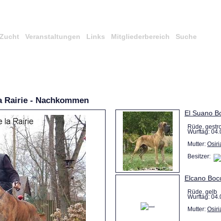
Zucht
Veranstaltungen
Links
Mitgliederbereich
Suche
a Rairie - Nachkommen
El Suano Bo
Rüde, gestr
Wurftag: 04.
Mutter:
Osiri
Besitzer:
Elcano Bocc
Rüde, gelb
Wurftag: 04.
Mutter:
Osiri