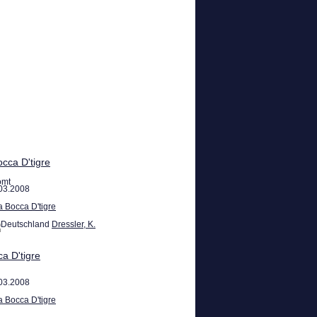
cca D'tigre
omt
03.2008
a Bocca D'tigre
Dressler, K.
a D'tigre
03.2008
a Bocca D'tigre