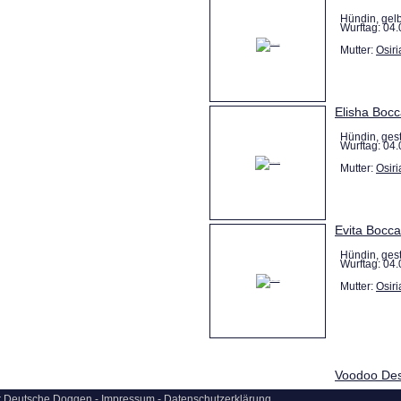
Hündin, gel
Wurftag: 04.
Mutter:
Osiri
Elisha Bocc
Hündin, ges
Wurftag: 04.
Mutter:
Osiri
Evita Bocca
Hündin, ges
Wurftag: 04.
Mutter:
Osiri
Voodoo Des
ür Deutsche Doggen -
Impressum
-
Datenschutzerklärung