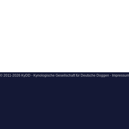
© 2011-2026 KyDD - Kynologische Gesellschaft für Deutsche Doggen -
Impressu