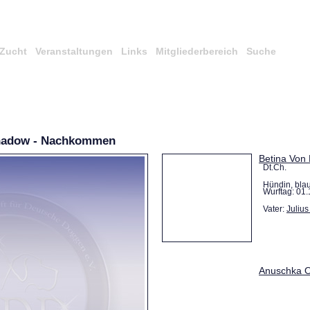
Zucht
Veranstaltungen
Links
Mitgliederbereich
Suche
hadow - Nachkommen
Betina Von 
Dt.Ch.
Hündin, bla
Wurftag: 01.
Vater:
Julius
Anuschka O