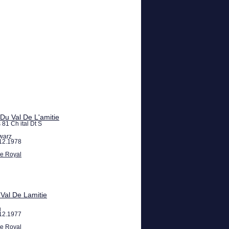
Du Val De L'amitie
1 Ch ital Dt S
warz
12.1978
re Royal
Val De Lamitie
u
12.1977
re Royal