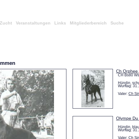
Zucht
Veranstaltungen
Links
Mitgliederbereich
Suche
kommen
Ch Orphee 
CH Bs80 Ws 8
Hündin, sch
Wurftag: 31.
Vater:
Ch Si
Olympe Du 
Hündin, bla
Wurftag: 31.
Vater:
Ch Si