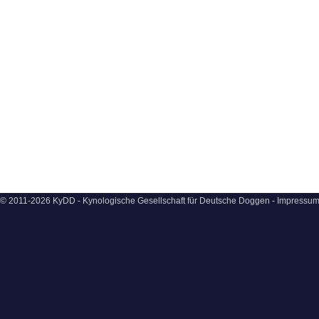
© 2011-2026 KyDD - Kynologische Gesellschaft für Deutsche Doggen -
Impressu