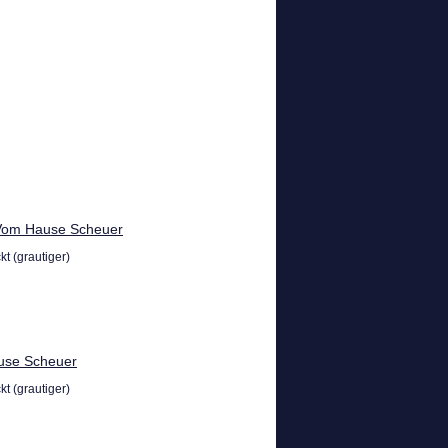
Vom Hause Scheuer
t (grautiger)
use Scheuer
t (grautiger)