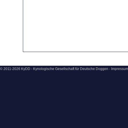
© 2011-2026 KyDD - Kynologische Gesellschaft für Deutsche Doggen -
Impressu