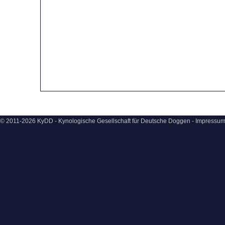
© 2011-2026 KyDD - Kynologische Gesellschaft für Deutsche Doggen -
Impressu