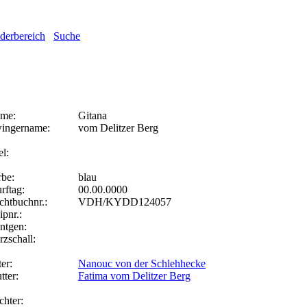
ederbereich
Suche
me:
Gitana
ingername:
vom Delitzer Berg
el:
rbe:
blau
rftag:
00.00.0000
chtbuchnr.:
VDH/KYDD124057
ipnr.:
ntgen:
rzschall:
er:
Nanouc von der Schlehhecke
tter:
Fatima vom Delitzer Berg
chter: