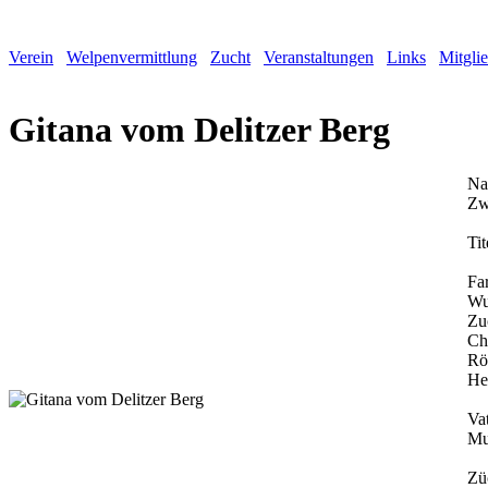
Verein
Welpenvermittlung
Zucht
Veranstaltungen
Links
Mitgli
Gitana vom Delitzer Berg
Na
Zw
Tit
Fa
Wu
Zu
Ch
Rö
He
Vat
Mu
Zü