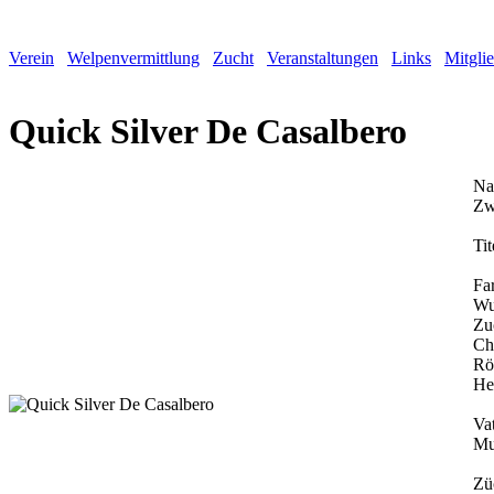
Verein
Welpenvermittlung
Zucht
Veranstaltungen
Links
Mitgli
Quick Silver De Casalbero
Na
Zw
Tit
Fa
Wu
Zu
Ch
Rö
He
Vat
Mu
Zü