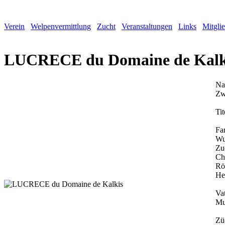
Verein
Welpenvermittlung
Zucht
Veranstaltungen
Links
Mitgli
LUCRECE du Domaine de Kalk
Na
Zw
Tit
Fa
Wu
Zu
Ch
Rö
He
Vat
Mu
Zü