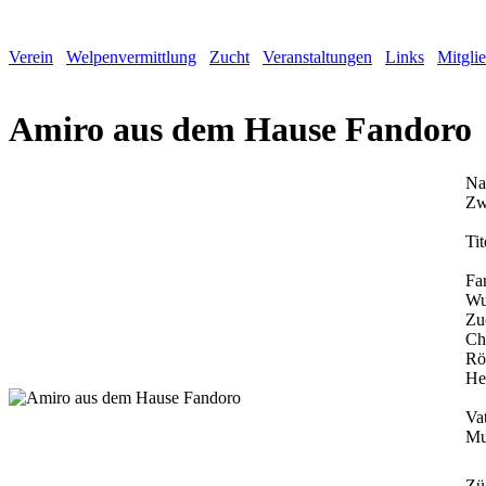
Verein
Welpenvermittlung
Zucht
Veranstaltungen
Links
Mitgli
Amiro aus dem Hause Fandoro
Na
Zw
Tit
Fa
Wu
Zu
Ch
Rö
He
Vat
Mu
Zü