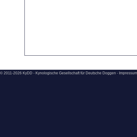
© 2011-2026 KyDD - Kynologische Gesellschaft für Deutsche Doggen -
Impressu