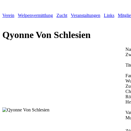
Verein
Welpenvermittlung
Zucht
Veranstaltungen
Links
Mitgli
Qyonne Von Schlesien
Na
Zw
Tit
Fa
Wu
Zu
Ch
Rö
He
Vat
Mu
Zü