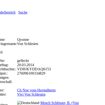
ederbereich
Suche
me:
Qyonne
ingername:
Von Schlesien
el:
rbe:
gefleckt
rftag:
20.03.2014
chtbuchnr.:
VDH/KYDDAQ6153
ipnr.:
276096100334829
ntgen:
rzschall:
er:
Ch Noe vom Herstallturm
tter:
Vivi Von Schlesien
Mosch Schlösser, B. (Von
chter: