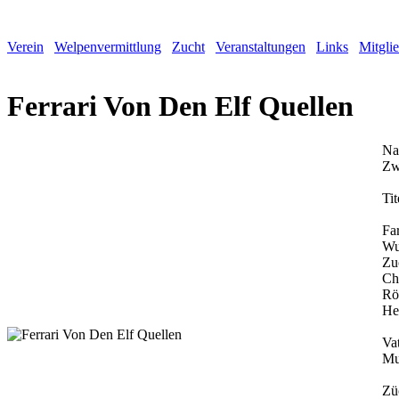
Verein
Welpenvermittlung
Zucht
Veranstaltungen
Links
Mitgli
Ferrari Von Den Elf Quellen
Na
Zw
Tit
Fa
Wu
Zu
Ch
Rö
He
Vat
Mu
Zü