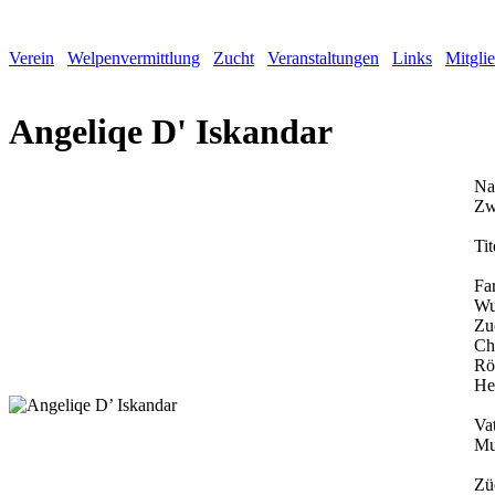
Verein
Welpenvermittlung
Zucht
Veranstaltungen
Links
Mitgli
Angeliqe D' Iskandar
Na
Zw
Tit
Fa
Wu
Zu
Ch
Rö
He
Vat
Mu
Zü