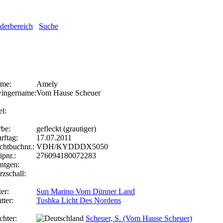
ederbereich
Suche
me:
Amely
ingername:
Vom Hause Scheuer
el:
rbe:
gefleckt (grautiger)
rftag:
17.07.2011
chtbuchnr.:
VDH/KYDDDX5050
ipnr.:
276094180072283
ntgen:
rzschall:
er:
Sun Marino Vom Dünner Land
tter:
Tushka Licht Des Nordens
chter:
Scheuer, S. (Vom Hause Scheuer)