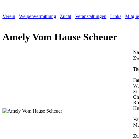
Verein
Welpenvermittlung
Zucht
Veranstaltungen
Links
Mitgli
Amely Vom Hause Scheuer
Na
Zw
Tit
Fa
Wu
Zu
Ch
Rö
He
Vat
Mu
Zü