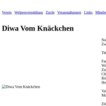
Verein
Welpenvermittlung
Zucht
Veranstaltungen
Links
Mitgli
Diwa Vom Knäckchen
Na
Zw
Tit
Fa
Wu
Zu
Ch
Rö
He
Vat
Mu
Zü