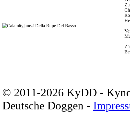
Zu
Ch
Rö
He
Vat
Mu
Zü
Bes
© 2011-2026 KyDD - Kynolo
Deutsche Doggen -
Impres