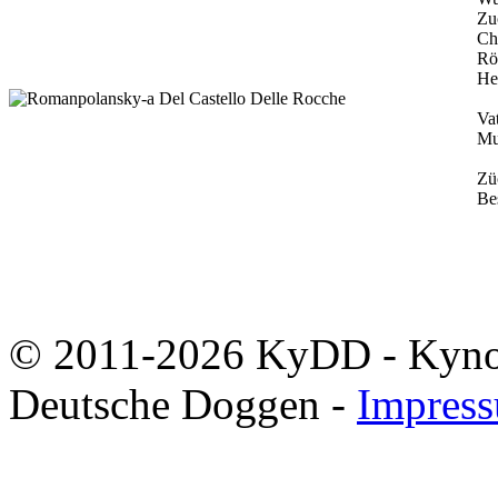
Zu
Ch
Rö
He
Vat
Mu
Zü
Bes
© 2011-2026 KyDD - Kynolo
Deutsche Doggen -
Impres