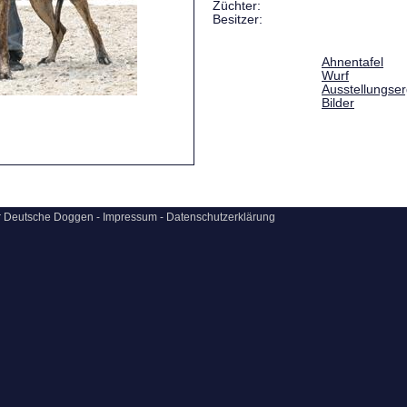
Züchter:
Besitzer:
Ahnentafel
Wurf
Ausstellungse
Bilder
ür Deutsche Doggen -
Impressum
-
Datenschutzerklärung