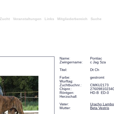
Zucht
Veranstaltungen
Links
Mitgliederbereich
Suche
Name:
Pontiac
Zwingername:
c Jag Sza
Titel:
Dt Ch
Farbe:
gestromt
Wurftag:
Zuchtbuchnr.:
CMKU2173
Chipnr.:
27609810234
Röntgen:
HD-B ED-0
Herzschall:
Vater:
Uracho Lambor
Mutter:
Beta Vestris