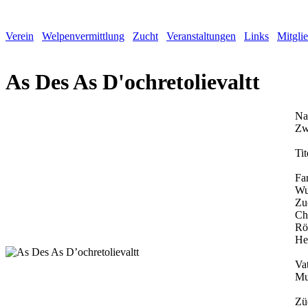
Verein
Welpenvermittlung
Zucht
Veranstaltungen
Links
Mitgli
As Des As D'ochretolievaltt
Na
Zw
Tit
Fa
Wu
Zu
Ch
Rö
He
Vat
Mu
Zü