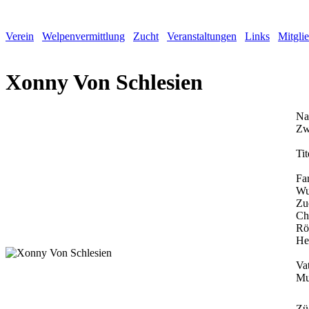
Verein
Welpenvermittlung
Zucht
Veranstaltungen
Links
Mitgli
Xonny Von Schlesien
Na
Zw
Tit
Fa
Wu
Zu
Ch
Rö
He
Vat
Mu
Zü