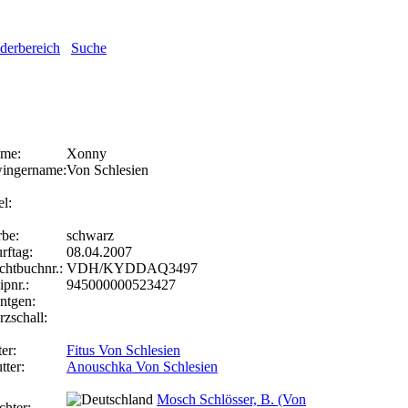
ederbereich
Suche
me:
Xonny
ingername:
Von Schlesien
el:
rbe:
schwarz
rftag:
08.04.2007
chtbuchnr.:
VDH/KYDDAQ3497
ipnr.:
945000000523427
ntgen:
rzschall:
er:
Fitus Von Schlesien
tter:
Anouschka Von Schlesien
Mosch Schlösser, B. (Von
chter: