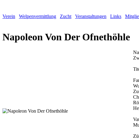
Verein
Welpenvermittlung
Zucht
Veranstaltungen
Links
Mitgli
Napoleon Von Der Ofnethöhle
Na
Zw
Tit
Fa
Wu
Zu
Ch
Rö
He
Vat
Mu
Zü