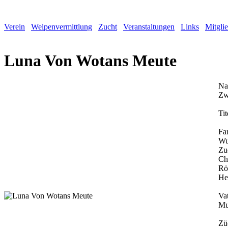
Verein
Welpenvermittlung
Zucht
Veranstaltungen
Links
Mitgli
Luna Von Wotans Meute
Na
Zw
Tit
Fa
Wu
Zu
Ch
Rö
He
Vat
Mu
Zü