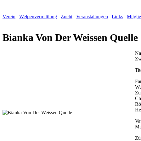
Verein
Welpenvermittlung
Zucht
Veranstaltungen
Links
Mitgli
Bianka Von Der Weissen Quelle
Na
Zw
Tit
Fa
Wu
Zu
Ch
Rö
He
Vat
Mu
Zü