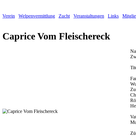
Verein
Welpenvermittlung
Zucht
Veranstaltungen
Links
Mitgli
Caprice Vom Fleischereck
Na
Zw
Tit
Fa
Wu
Zu
Ch
Rö
He
Vat
Mu
Zü