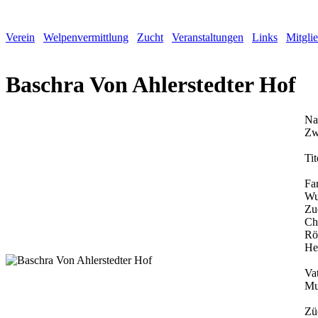
Verein
Welpenvermittlung
Zucht
Veranstaltungen
Links
Mitgli
Baschra Von Ahlerstedter Hof
Na
Zw
Tit
Fa
Wu
Zu
Ch
Rö
He
Vat
Mu
Zü