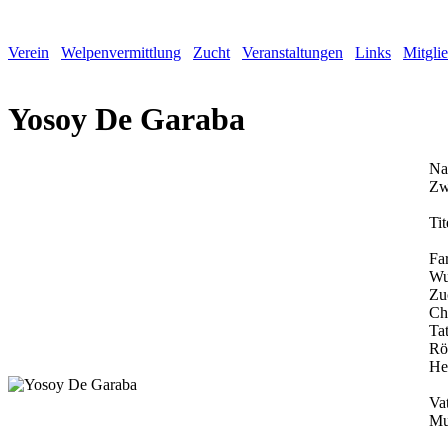
Verein
Welpenvermittlung
Zucht
Veranstaltungen
Links
Mitgli
Yosoy De Garaba
Na
Zw
Tit
Fa
Wu
Zu
Ch
Tat
Rö
He
Vat
Mu