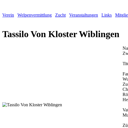
Verein
Welpenvermittlung
Zucht
Veranstaltungen
Links
Mitgli
Tassilo Von Kloster Wiblingen
Na
Zw
Tit
Fa
Wu
Zu
Ch
Rö
He
Vat
Mu
Zü