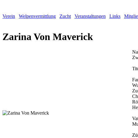
Verein
Welpenvermittlung
Zucht
Veranstaltungen
Links
Mitgli
Zarina Von Maverick
Na
Zw
Tit
Fa
Wu
Zu
Ch
Rö
He
Vat
Mu
Zü