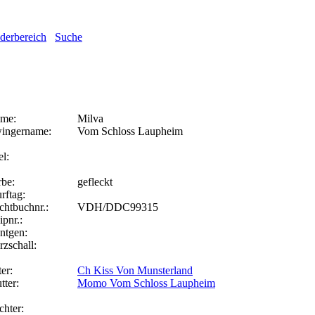
ederbereich
Suche
me:
Milva
ingername:
Vom Schloss Laupheim
el:
rbe:
gefleckt
rftag:
chtbuchnr.:
VDH/DDC99315
ipnr.:
ntgen:
rzschall:
er:
Ch Kiss Von Munsterland
tter:
Momo Vom Schloss Laupheim
chter: