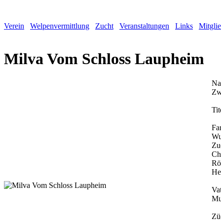
Verein
Welpenvermittlung
Zucht
Veranstaltungen
Links
Mitgli
Milva Vom Schloss Laupheim
Na
Zw
Tit
Fa
Wu
Zu
Ch
Rö
He
Vat
Mu
Zü