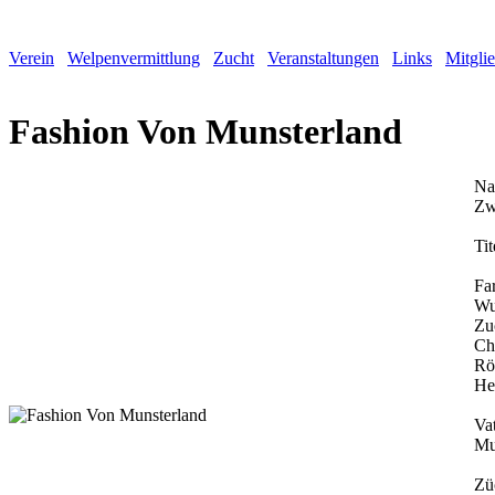
Verein
Welpenvermittlung
Zucht
Veranstaltungen
Links
Mitgli
Fashion Von Munsterland
Na
Zw
Tit
Fa
Wu
Zu
Ch
Rö
He
Vat
Mu
Zü