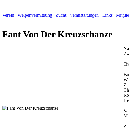
Verein
Welpenvermittlung
Zucht
Veranstaltungen
Links
Mitgli
Fant Von Der Kreuzschanze
Na
Zw
Tit
Fa
Wu
Zu
Ch
Rö
He
Vat
Mu
Zü