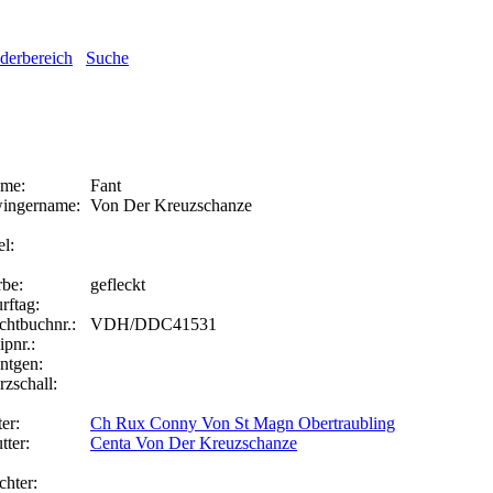
ederbereich
Suche
me:
Fant
ingername:
Von Der Kreuzschanze
el:
rbe:
gefleckt
rftag:
chtbuchnr.:
VDH/DDC41531
ipnr.:
ntgen:
rzschall:
er:
Ch Rux Conny Von St Magn Obertraubling
tter:
Centa Von Der Kreuzschanze
chter: