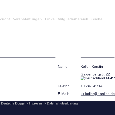
Zucht
Veranstaltungen
Links
Mitgliederbereich
Suche
Name:
Koller, Kerstin
Galgenbergstr. 22
66459
Telefon:
+06841-8714
E-Mail:
kk.koller@t-online.de
ür Deutsche Doggen -
Impressum
-
Datenschutzerklärung