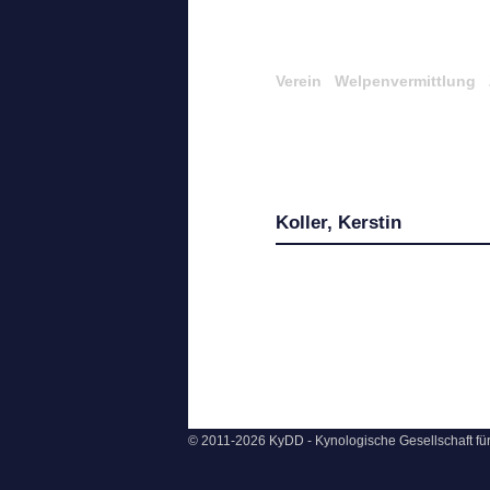
Verein
Welpenvermittlung
Koller, Kerstin
© 2011-2026 KyDD - Kynologische Gesellschaft f