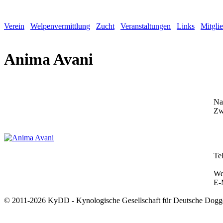
Verein
Welpenvermittlung
Zucht
Veranstaltungen
Links
Mitgli
Anima Avani
Na
Zw
Te
We
E-
© 2011-2026 KyDD - Kynologische Gesellschaft für Deutsche Dogg