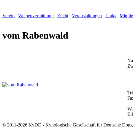
Verein
Welpenvermittlung
Zucht
Veranstaltungen
Links
Mitgli
vom Rabenwald
Na
Zw
Te
Fa
We
E-
© 2011-2026 KyDD - Kynologische Gesellschaft für Deutsche Dogg