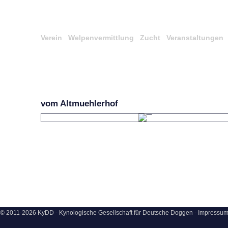
Verein
Welpenvermittlung
Zucht
Veranstaltungen
vom Altmuehlerhof
© 2011-2026 KyDD - Kynologische Gesellschaft für Deutsche Doggen -
Impressu